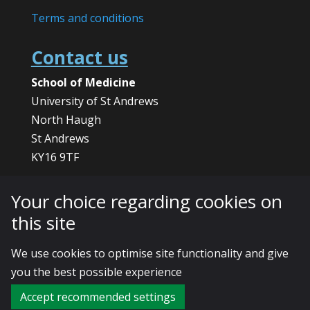
Terms and conditions
Contact us
School of Medicine
University of St Andrews
North Haugh
St Andrews
KY16 9TF
Phone:
+44 (0)1334 46 1891
Your choice regarding cookies on
Email:
spict@st-andrews.ac.uk
this site
We use cookies to optimise site functionality and give
© 2025 The University of St Andrews is a
you the best possible experience
charity registered in Scotland, No: SC013532
Accept recommended settings